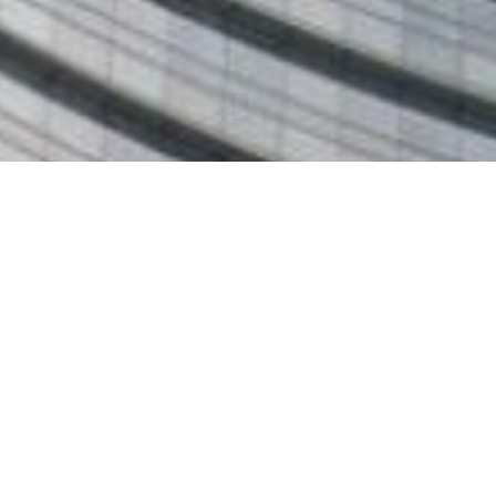
BIM
Building Information Modeling (BIM) è una
rappresentazione digitale delle caratteristiche fisiche e
funzionali di una costruzione.
Un modello BIM è un Data Base di informazioni condivise
relative ad una costruzione che formano una base
attendibile per tutte le decisioni relative al ciclo vitale della
costruzione stessa.
La progettazione tradizionale degli edifici si basava su
disegni bidimensionali (piante, prospetti, sezioni, ecc.).
Il BIM estende tutto ciò oltre le tre dimensioni, aggiungendo